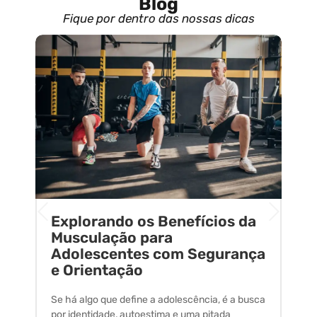
Blog
Fique por dentro das nossas dicas
Explorando os Benefícios da
E
o
Musculação para
C
Adolescentes com Segurança
U
e Orientação
C
Se há algo que define a adolescência, é a busca
A 
por identidade, autoestima e uma pitada
um