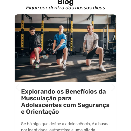
Blog
Fique por dentro das nossas dicas
Explorando os Benefícios da
E
o
Musculação para
C
Adolescentes com Segurança
U
e Orientação
C
Se há algo que define a adolescência, é a busca
A 
por identidade, autoestima e uma pitada
um