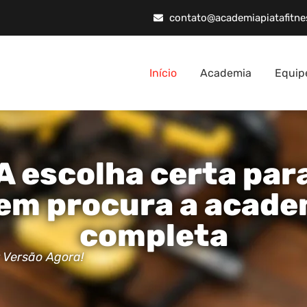
contato@academiapiatafitne
Início
Academia
Equip
A escolha certa par
em procura a acade
completa
 Versão Agora!