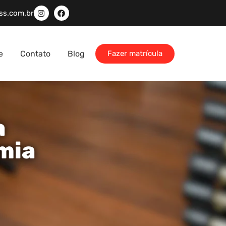
ss.com.br
e
Contato
Blog
Fazer matrícula
a
mia