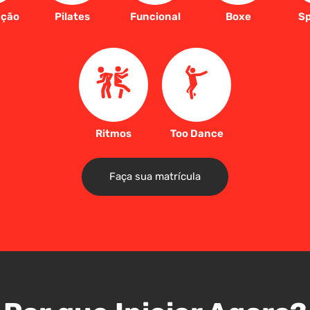
ação
Pilates
Funcional
Boxe
Sp
Ritmos
Too Dance
Faça sua matrícula