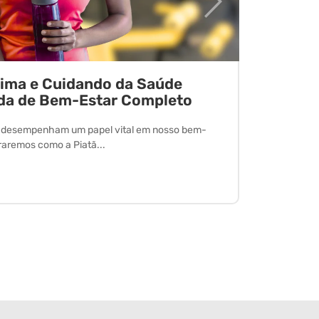
tima e Cuidando da Saúde
Desvend
da de Bem-Estar Completo
O exercício 
desfrutar de
l desempenham um papel vital em nosso bem-
oraremos como a Piatã...
Leia Mais