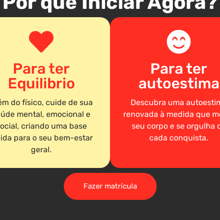
Por que Iniciar Agora?
Para ter
Para ter
Equilibrio
autoestima
ém do físico, cuide de sua
Descubra uma autoesti
úde mental, emocional e
renovada à medida que m
ocial, criando uma base
seu corpo e se orgulha 
lida para o seu bem-estar
cada conquista.
geral.
Fazer matrícula