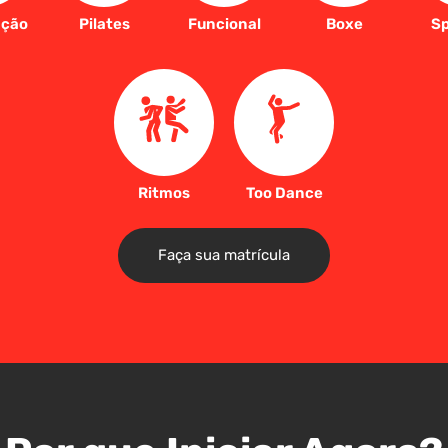
ação
Pilates
Funcional
Boxe
Sp
Ritmos
Too Dance
Faça sua matrícula