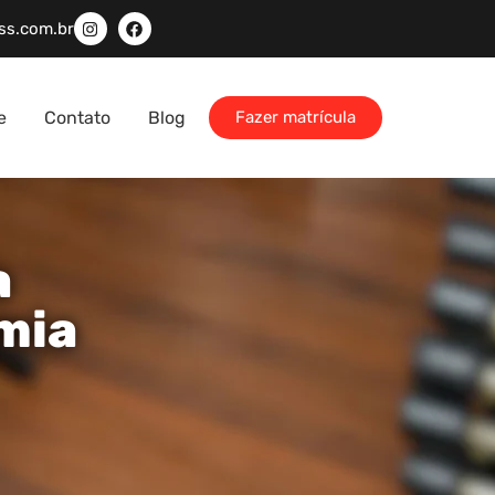
ss.com.br
e
Contato
Blog
Fazer matrícula
a
mia