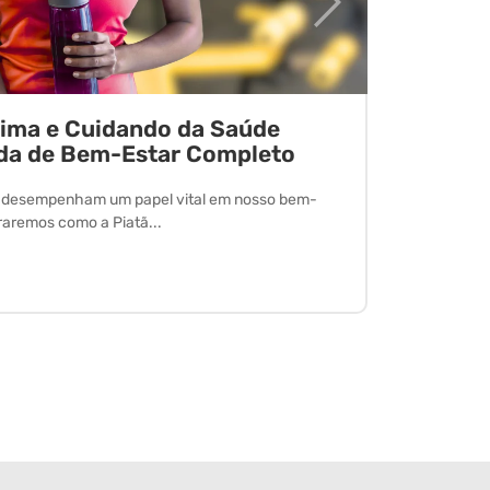
tima e Cuidando da Saúde
Desvend
da de Bem-Estar Completo
O exercício 
desfrutar de
l desempenham um papel vital em nosso bem-
oraremos como a Piatã...
Leia Mais