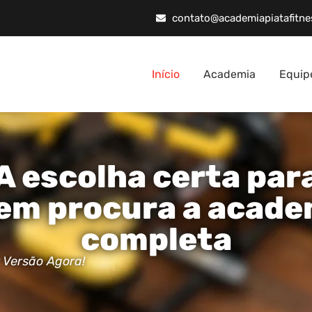
contato@academiapiatafitne
Início
Academia
Equip
A escolha certa par
em procura a acade
completa
 Versão Agora!