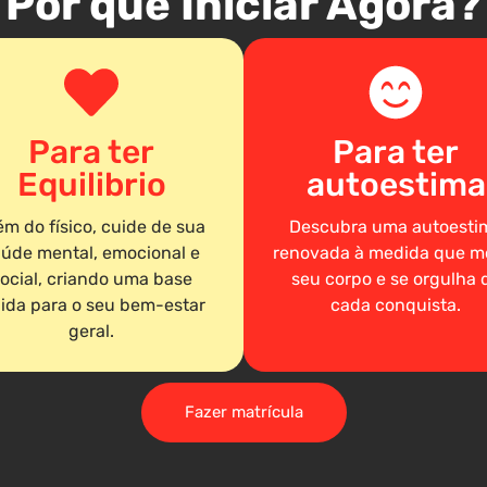
Por que Iniciar Agora?
Para ter
Para ter
Equilibrio
autoestima
ém do físico, cuide de sua
Descubra uma autoesti
úde mental, emocional e
renovada à medida que m
ocial, criando uma base
seu corpo e se orgulha 
lida para o seu bem-estar
cada conquista.
geral.
Fazer matrícula