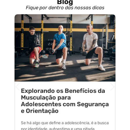
Blog
Fique por dentro das nossas dicas
Explorando os Benefícios da
E
o
Musculação para
C
Adolescentes com Segurança
U
e Orientação
C
Se há algo que define a adolescência, é a busca
A 
por identidade, autoestima e uma pitada
um