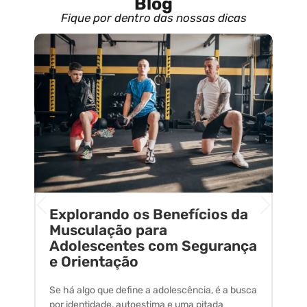
Blog
Fique por dentro das nossas dicas
Explorando os Benefícios da
E
o
Musculação para
C
Adolescentes com Segurança
U
e Orientação
C
Se há algo que define a adolescência, é a busca
A 
por identidade, autoestima e uma pitada
um