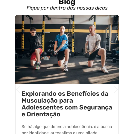
Blog
Fique por dentro das nossas dicas
Explorando os Benefícios da
E
o
Musculação para
C
Adolescentes com Segurança
U
e Orientação
C
Se há algo que define a adolescência, é a busca
A 
por identidade, autoestima e uma pitada
um