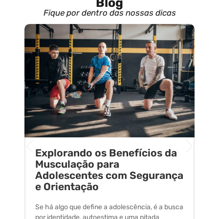
Blog
Fique por dentro das nossas dicas
Explorando os Benefícios da
E
o
Musculação para
C
Adolescentes com Segurança
U
e Orientação
C
Se há algo que define a adolescência, é a busca
A 
por identidade, autoestima e uma pitada
um