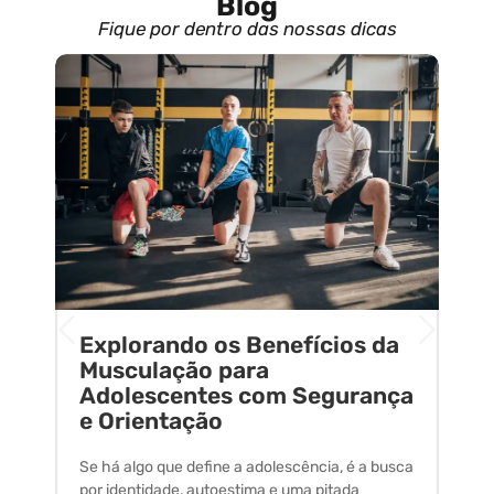
Blog
Fique por dentro das nossas dicas
Explorando os Benefícios da
E
o
Musculação para
C
Adolescentes com Segurança
U
e Orientação
C
Se há algo que define a adolescência, é a busca
A 
por identidade, autoestima e uma pitada
um