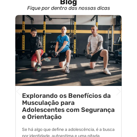
Blog
Fique por dentro das nossas dicas
Explorando os Benefícios da
E
o
Musculação para
C
Adolescentes com Segurança
U
e Orientação
C
Se há algo que define a adolescência, é a busca
A 
por identidade, autoestima e uma pitada
um