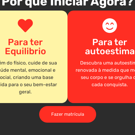
Por que Iniciar Agora?
Para ter
Para ter
Equilibrio
autoestima
ém do físico, cuide de sua
Descubra uma autoesti
úde mental, emocional e
renovada à medida que m
ocial, criando uma base
seu corpo e se orgulha 
lida para o seu bem-estar
cada conquista.
geral.
Fazer matrícula