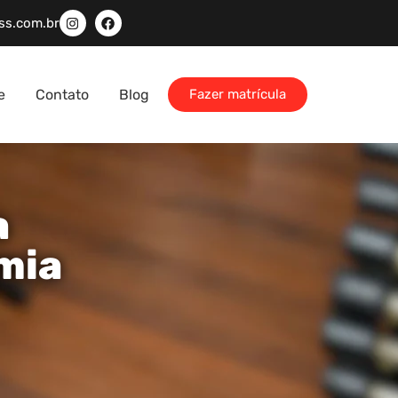
ss.com.br
e
Contato
Blog
Fazer matrícula
a
mia