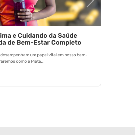
tima e Cuidando da Saúde
Desvend
da de Bem-Estar Completo
O exercício 
desfrutar de
l desempenham um papel vital em nosso bem-
oraremos como a Piatã...
Leia Mais