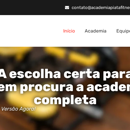
contato@academiapiatafitne
Início
Academia
Equip
A escolha certa par
em procura a acade
completa
 Versão Agora!