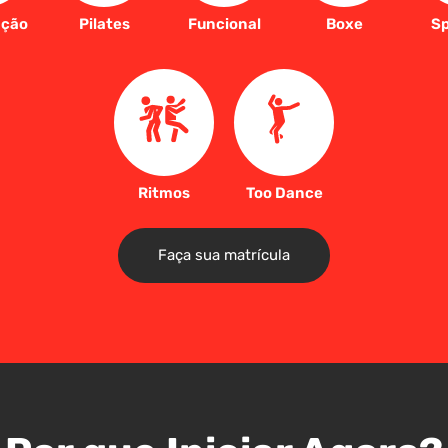
ação
Pilates
Funcional
Boxe
Sp
Ritmos
Too Dance
Faça sua matrícula