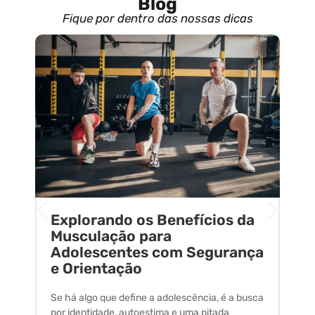
Blog
Fique por dentro das nossas dicas
Explorando os Benefícios da
E
o
Musculação para
C
Adolescentes com Segurança
U
e Orientação
C
Se há algo que define a adolescência, é a busca
A 
por identidade, autoestima e uma pitada
um