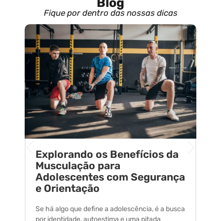
Blog
Fique por dentro das nossas dicas
Explorando os Benefícios da
E
o
Musculação para
C
Adolescentes com Segurança
U
e Orientação
C
Se há algo que define a adolescência, é a busca
A 
por identidade, autoestima e uma pitada
um