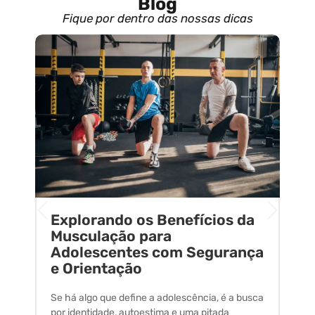
Blog
Fique por dentro das nossas dicas
Explorando os Benefícios da
E
o
Musculação para
C
Adolescentes com Segurança
U
e Orientação
C
Se há algo que define a adolescência, é a busca
A 
por identidade, autoestima e uma pitada
um