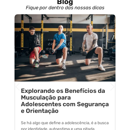
Blog
Fique por dentro das nossas dicas
Explorando os Benefícios da
E
o
Musculação para
C
Adolescentes com Segurança
U
e Orientação
C
Se há algo que define a adolescência, é a busca
A 
por identidade, autoestima e uma pitada
um