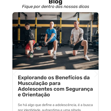
Blog
Fique por dentro das nossas dicas
Explorando os Benefícios da
E
o
Musculação para
C
Adolescentes com Segurança
U
e Orientação
C
Se há algo que define a adolescência, é a busca
A 
por identidade, autoestima e uma pitada
um