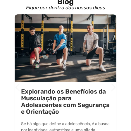
Blog
Fique por dentro das nossas dicas
Explorando os Benefícios da
E
o
Musculação para
C
Adolescentes com Segurança
U
e Orientação
C
Se há algo que define a adolescência, é a busca
A 
por identidade, autoestima e uma pitada
um