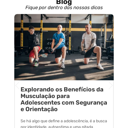
Blog
Fique por dentro das nossas dicas
Explorando os Benefícios da
E
o
Musculação para
C
Adolescentes com Segurança
U
e Orientação
C
Se há algo que define a adolescência, é a busca
A 
por identidade, autoestima e uma pitada
um