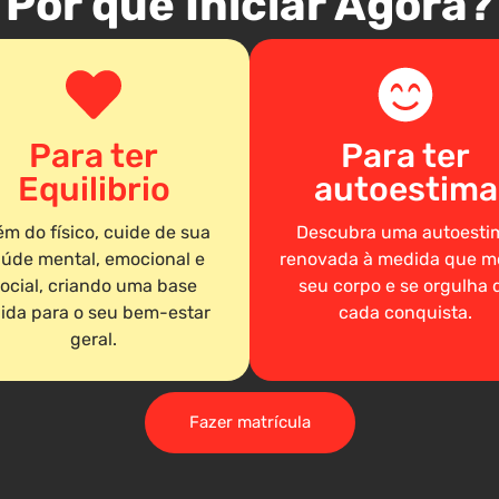
Por que Iniciar Agora?
Para ter
Para ter
Equilibrio
autoestima
ém do físico, cuide de sua
Descubra uma autoesti
úde mental, emocional e
renovada à medida que m
ocial, criando uma base
seu corpo e se orgulha 
lida para o seu bem-estar
cada conquista.
geral.
Fazer matrícula