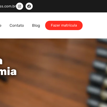
ss.com.br
e
Contato
Blog
Fazer matrícula
a
mia