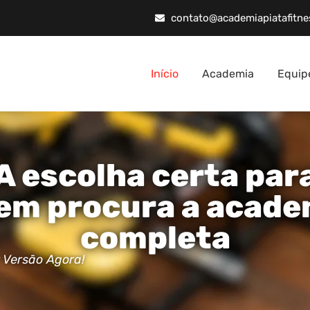
contato@academiapiatafitne
Início
Academia
Equip
A escolha certa par
em procura a acade
completa
 Versão Agora!