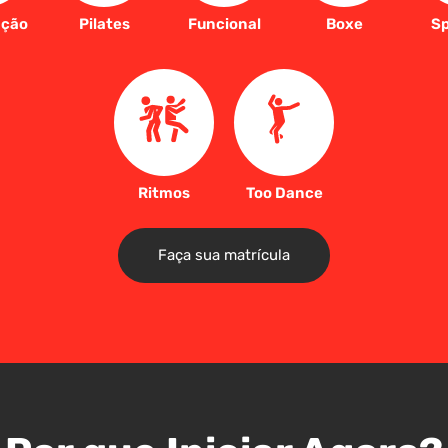
ação
Pilates
Funcional
Boxe
Sp
Ritmos
Too Dance
Faça sua matrícula