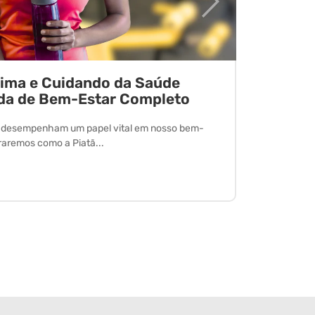
tima e Cuidando da Saúde
Desvend
da de Bem-Estar Completo
O exercício 
desfrutar de
l desempenham um papel vital em nosso bem-
oraremos como a Piatã...
Leia Mais