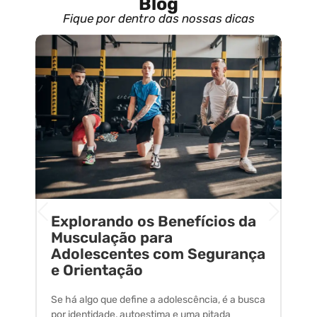
Blog
Fique por dentro das nossas dicas
Explorando os Benefícios da
E
o
Musculação para
C
Adolescentes com Segurança
U
e Orientação
C
Se há algo que define a adolescência, é a busca
A 
por identidade, autoestima e uma pitada
um