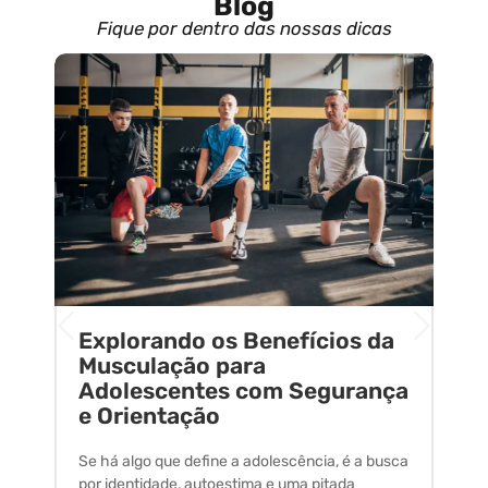
Blog
Fique por dentro das nossas dicas
Explorando os Benefícios da
E
o
Musculação para
C
Adolescentes com Segurança
U
e Orientação
C
Se há algo que define a adolescência, é a busca
A 
por identidade, autoestima e uma pitada
um