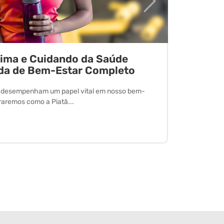
tima e Cuidando da Saúde
Desvend
da de Bem-Estar Completo
O exercício 
desfrutar de
l desempenham um papel vital em nosso bem-
oraremos como a Piatã...
Leia Mais