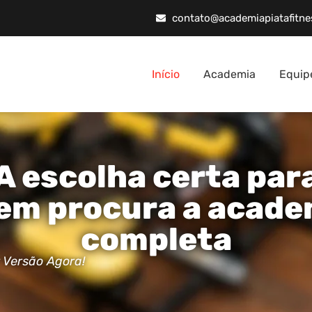
contato@academiapiatafitne
Início
Academia
Equip
A escolha certa par
em procura a acade
completa
 Versão Agora!