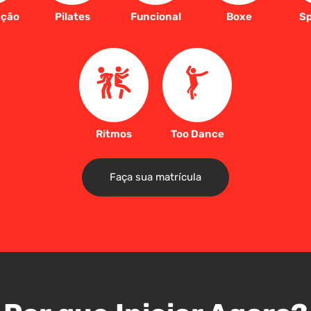
ação
Pilates
Funcional
Boxe
Sp
Ritmos
Too Dance
Faça sua matrícula