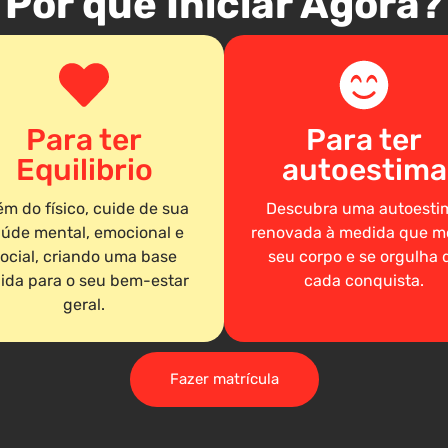
Por que Iniciar Agora?
Para ter
Para ter
Equilibrio
autoestima
ém do físico, cuide de sua
Descubra uma autoesti
úde mental, emocional e
renovada à medida que m
ocial, criando uma base
seu corpo e se orgulha 
lida para o seu bem-estar
cada conquista.
geral.
Fazer matrícula