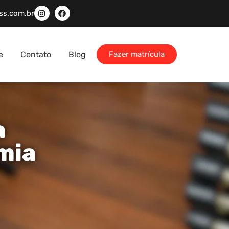
ss.com.br
e
Contato
Blog
Fazer matrícula
a
mia