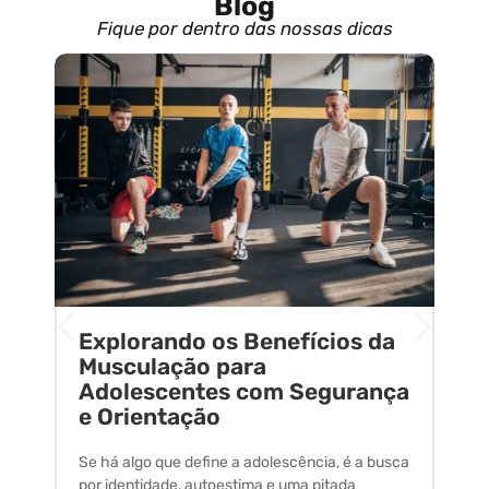
Blog
Fique por dentro das nossas dicas
Explorando os Benefícios da
E
o
Musculação para
C
Adolescentes com Segurança
U
e Orientação
C
Se há algo que define a adolescência, é a busca
A 
por identidade, autoestima e uma pitada
um