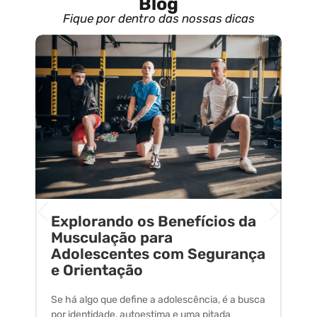
Blog
Fique por dentro das nossas dicas
Explorando os Benefícios da
E
o
Musculação para
C
Adolescentes com Segurança
U
e Orientação
C
Se há algo que define a adolescência, é a busca
A 
por identidade, autoestima e uma pitada
um