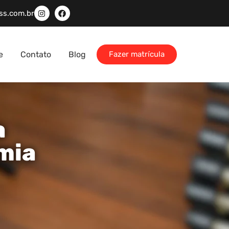
ss.com.br
e
Contato
Blog
Fazer matrícula
a
mia