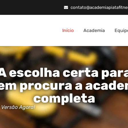
contato@academiapiatafitne
Início
Academia
Equip
A escolha certa par
em procura a acade
completa
 Versão Agora!