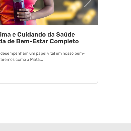
tima e Cuidando da Saúde
Desvend
da de Bem-Estar Completo
O exercício 
desfrutar de
l desempenham um papel vital em nosso bem-
oraremos como a Piatã...
Leia Mais