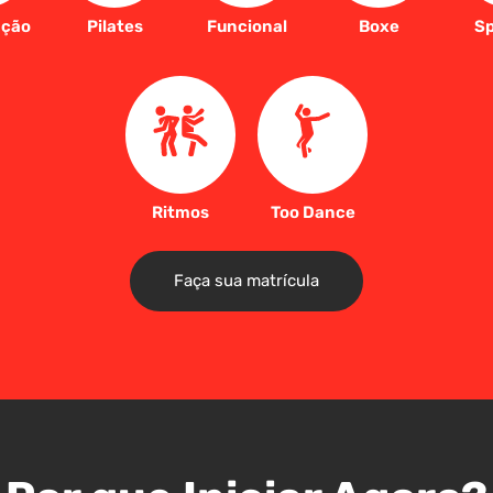
ação
Pilates
Funcional
Boxe
Sp
Ritmos
Too Dance
Faça sua matrícula