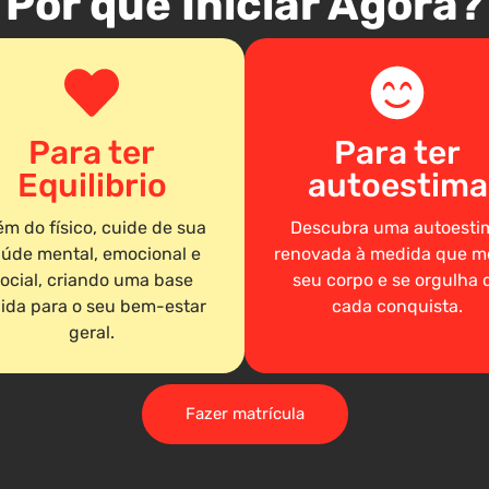
Por que Iniciar Agora?
Para ter
Para ter
Equilibrio
autoestima
ém do físico, cuide de sua
Descubra uma autoesti
úde mental, emocional e
renovada à medida que m
ocial, criando uma base
seu corpo e se orgulha 
lida para o seu bem-estar
cada conquista.
geral.
Fazer matrícula