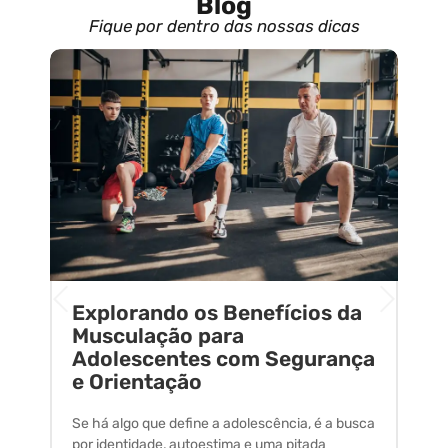
Blog
Fique por dentro das nossas dicas
Explorando os Benefícios da
E
o
Musculação para
C
Adolescentes com Segurança
U
e Orientação
C
Se há algo que define a adolescência, é a busca
A 
por identidade, autoestima e uma pitada
um