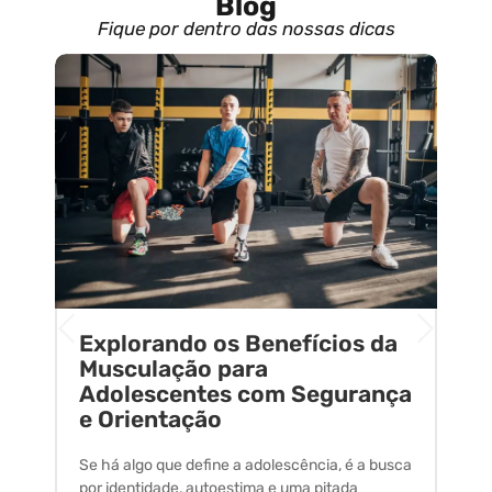
Blog
Fique por dentro das nossas dicas
Explorando os Benefícios da
E
o
Musculação para
C
Adolescentes com Segurança
U
e Orientação
C
Se há algo que define a adolescência, é a busca
A 
por identidade, autoestima e uma pitada
um