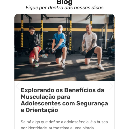
Blog
Fique por dentro das nossas dicas
Explorando os Benefícios da
E
o
Musculação para
C
Adolescentes com Segurança
U
e Orientação
C
Se há algo que define a adolescência, é a busca
A 
por identidade, autoestima e uma pitada
um