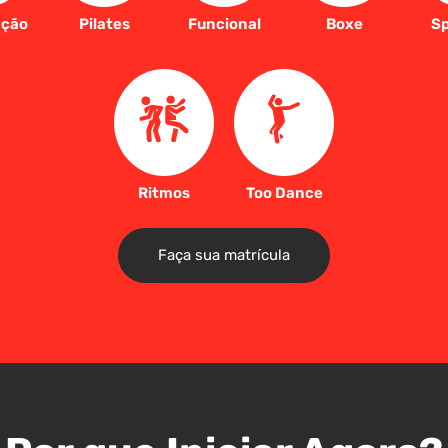
ação
Pilates
Funcional
Boxe
Sp
Ritmos
Too Dance
Faça sua matrícula