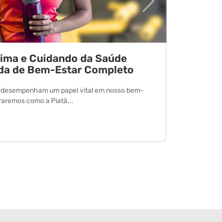
tima e Cuidando da Saúde
Desvend
da de Bem-Estar Completo
O exercício 
desfrutar de
l desempenham um papel vital em nosso bem-
oraremos como a Piatã...
Leia Mais