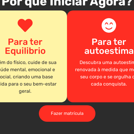
Por que Iniciar Agora?
Para ter
Para ter
Equilibrio
autoestima
ém do físico, cuide de sua
Descubra uma autoesti
úde mental, emocional e
renovada à medida que m
ocial, criando uma base
seu corpo e se orgulha 
lida para o seu bem-estar
cada conquista.
geral.
Fazer matrícula