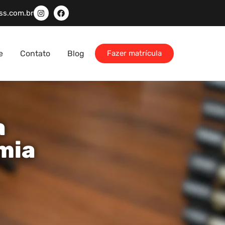
ss.com.br
e
Contato
Blog
Fazer matrícula
a
mia