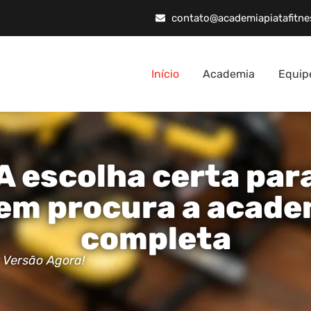
contato@academiapiatafitne
Início
Academia
Equip
A escolha certa par
em procura a acade
completa
 Versão Agora!