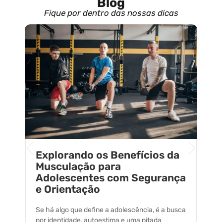
Blog
Fique por dentro das nossas dicas
Explorando os Benefícios da
E
o
Musculação para
C
Adolescentes com Segurança
U
e Orientação
C
Se há algo que define a adolescência, é a busca
A 
por identidade, autoestima e uma pitada
um