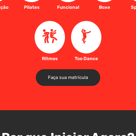
ação
Pilates
Funcional
Boxe
Sp
Ritmos
Too Dance
Faça sua matrícula