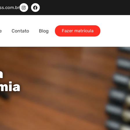
ss.com.br
e
Contato
Blog
Fazer matrícula
a
mia