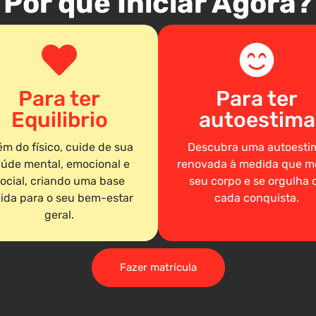
Por que Iniciar Agora?
Para ter
Para ter
Equilibrio
autoestima
ém do físico, cuide de sua
Descubra uma autoesti
úde mental, emocional e
renovada à medida que m
ocial, criando uma base
seu corpo e se orgulha 
lida para o seu bem-estar
cada conquista.
geral.
Fazer matrícula