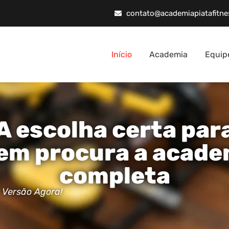
contato@academiapiatafitne
Início
Academia
Equip
A escolha certa par
em procura a acade
completa
 Versão Agora!