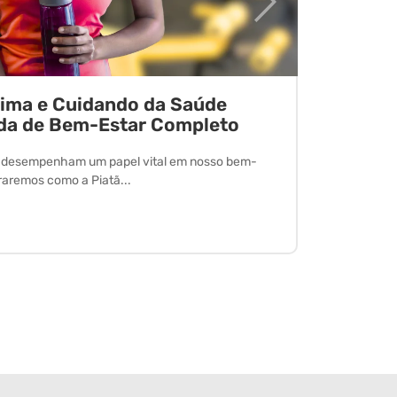
tima e Cuidando da Saúde
Desvend
da de Bem-Estar Completo
O exercício 
desfrutar de
l desempenham um papel vital em nosso bem-
oraremos como a Piatã...
Leia Mais