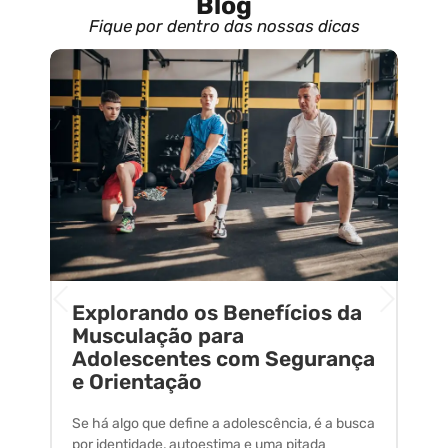
Blog
Fique por dentro das nossas dicas
Explorando os Benefícios da
E
o
Musculação para
C
Adolescentes com Segurança
U
e Orientação
C
Se há algo que define a adolescência, é a busca
A 
por identidade, autoestima e uma pitada
um