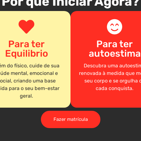
Por que Iniciar Agora?
Para ter
Para ter
Equilibrio
autoestima
ém do físico, cuide de sua
Descubra uma autoesti
úde mental, emocional e
renovada à medida que m
ocial, criando uma base
seu corpo e se orgulha 
lida para o seu bem-estar
cada conquista.
geral.
Fazer matrícula