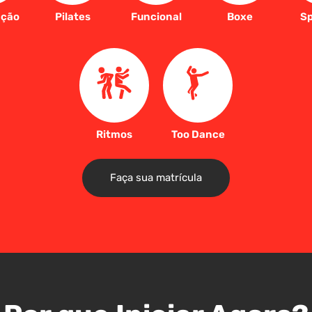
ação
Pilates
Funcional
Boxe
Sp
Ritmos
Too Dance
Faça sua matrícula