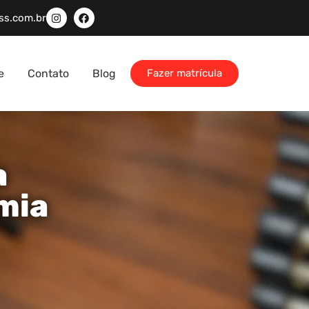
ss.com.br
e
Contato
Blog
Fazer matrícula
a
mia