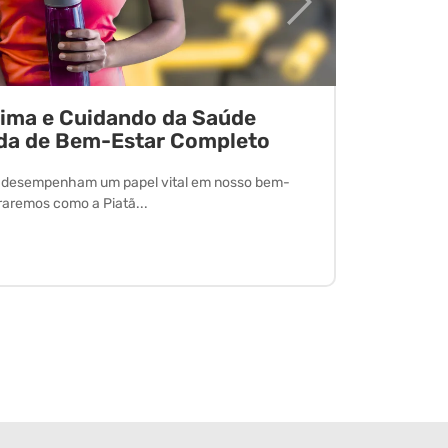
tima e Cuidando da Saúde
Desvend
da de Bem-Estar Completo
O exercício 
desfrutar de
l desempenham um papel vital em nosso bem-
oraremos como a Piatã...
Leia Mais