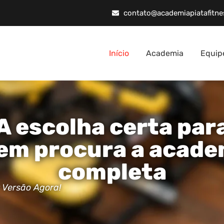
contato@academiapiatafitne
Início
Academia
Equip
A escolha certa par
em procura a acade
completa
 Versão Agora!