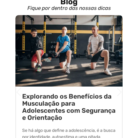
Blog
Fique por dentro das nossas dicas
Explorando os Benefícios da
E
o
Musculação para
C
Adolescentes com Segurança
U
e Orientação
C
Se há algo que define a adolescência, é a busca
A 
por identidade, autoestima e uma pitada
um