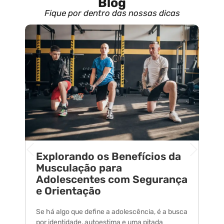
Blog
Fique por dentro das nossas dicas
Explorando os Benefícios da
E
o
Musculação para
C
Adolescentes com Segurança
U
e Orientação
C
Se há algo que define a adolescência, é a busca
A 
por identidade, autoestima e uma pitada
um