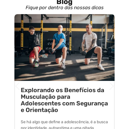
Blog
Fique por dentro das nossas dicas
Explorando os Benefícios da
E
o
Musculação para
C
Adolescentes com Segurança
U
e Orientação
C
Se há algo que define a adolescência, é a busca
A 
por identidade, autoestima e uma pitada
um