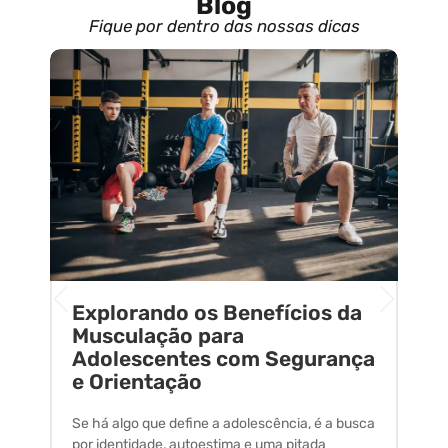
Blog
Fique por dentro das nossas dicas
Explorando os Benefícios da
E
o
Musculação para
C
Adolescentes com Segurança
U
e Orientação
C
Se há algo que define a adolescência, é a busca
A 
por identidade, autoestima e uma pitada
um