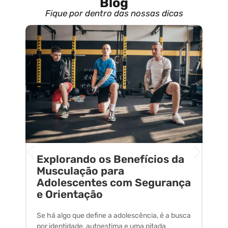
Blog
Fique por dentro das nossas dicas
Explorando os Benefícios da
E
o
Musculação para
C
Adolescentes com Segurança
U
e Orientação
C
Se há algo que define a adolescência, é a busca
A 
por identidade, autoestima e uma pitada
um