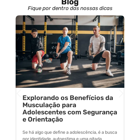
Blog
Fique por dentro das nossas dicas
Explorando os Benefícios da
E
o
Musculação para
C
Adolescentes com Segurança
U
e Orientação
C
Se há algo que define a adolescência, é a busca
A 
por identidade, autoestima e uma pitada
um