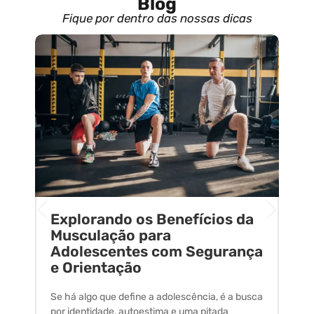
Blog
Fique por dentro das nossas dicas
Explorando os Benefícios da
E
o
Musculação para
C
Adolescentes com Segurança
U
e Orientação
C
Se há algo que define a adolescência, é a busca
A 
por identidade, autoestima e uma pitada
um