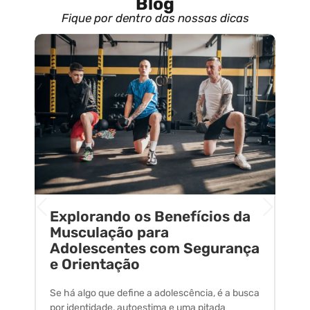
Blog
Fique por dentro das nossas dicas
Explorando os Benefícios da
E
o
Musculação para
C
Adolescentes com Segurança
U
e Orientação
C
Se há algo que define a adolescência, é a busca
A 
por identidade, autoestima e uma pitada
um