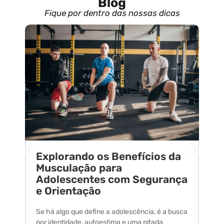
Blog
Fique por dentro das nossas dicas
Explorando os Benefícios da
E
o
Musculação para
C
Adolescentes com Segurança
U
e Orientação
C
Se há algo que define a adolescência, é a busca
A 
por identidade, autoestima e uma pitada
um