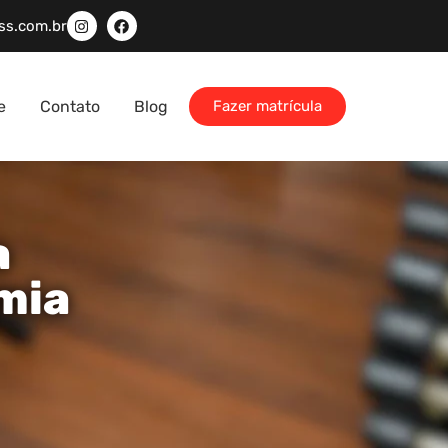
ss.com.br
e
Contato
Blog
Fazer matrícula
a
mia