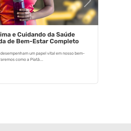
tima e Cuidando da Saúde
Desvend
da de Bem-Estar Completo
O exercício 
desfrutar de
l desempenham um papel vital em nosso bem-
oraremos como a Piatã...
Leia Mais