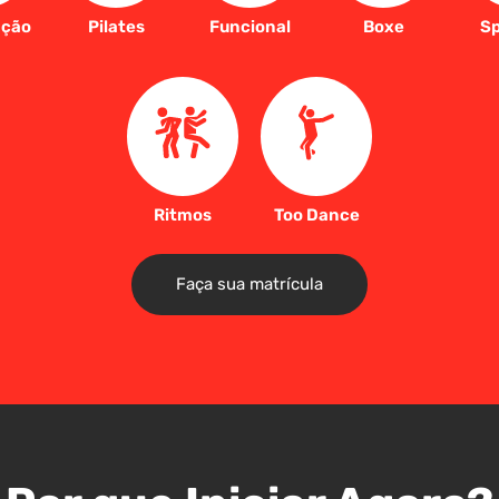
ação
Pilates
Funcional
Boxe
Sp
Ritmos
Too Dance
Faça sua matrícula