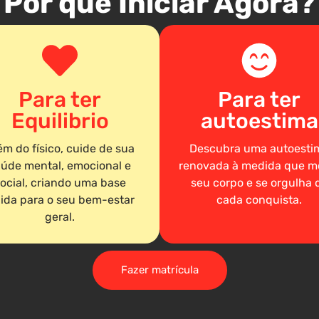
Por que Iniciar Agora?
Para ter
Para ter
Equilibrio
autoestima
ém do físico, cuide de sua
Descubra uma autoesti
úde mental, emocional e
renovada à medida que m
ocial, criando uma base
seu corpo e se orgulha 
lida para o seu bem-estar
cada conquista.
geral.
Fazer matrícula