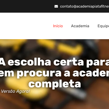
contato@academiapiatafitne
Início
Academia
Equip
A escolha certa par
em procura a acade
completa
 Versão Agora!