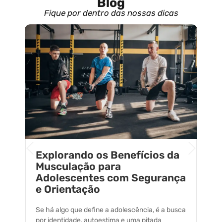
Blog
Fique por dentro das nossas dicas
Explorando os Benefícios da
E
o
Musculação para
C
Adolescentes com Segurança
U
e Orientação
C
Se há algo que define a adolescência, é a busca
A 
por identidade, autoestima e uma pitada
um