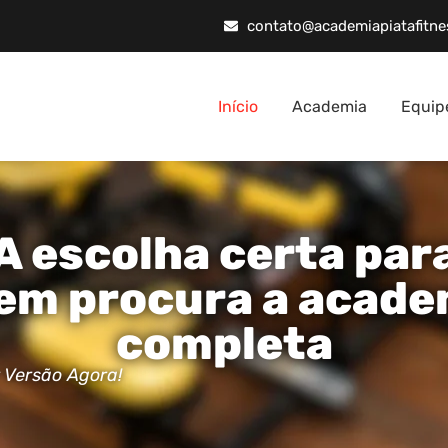
contato@academiapiatafitne
Início
Academia
Equip
A escolha certa par
em procura a acade
completa
 Versão Agora!