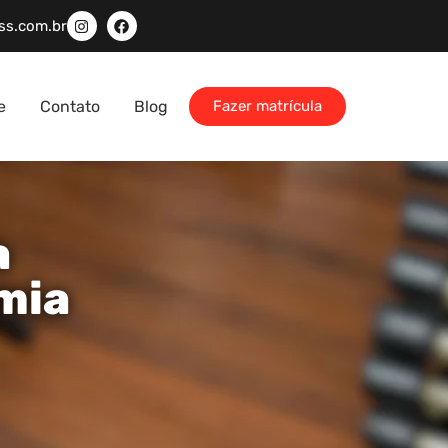
ss.com.br
e
Contato
Blog
Fazer matrícula
a
mia