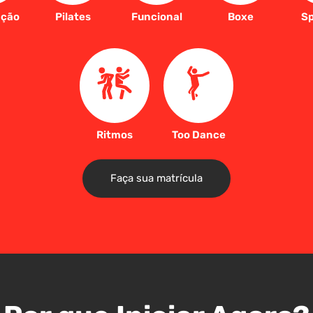
ação
Pilates
Funcional
Boxe
Sp
Ritmos
Too Dance
Faça sua matrícula