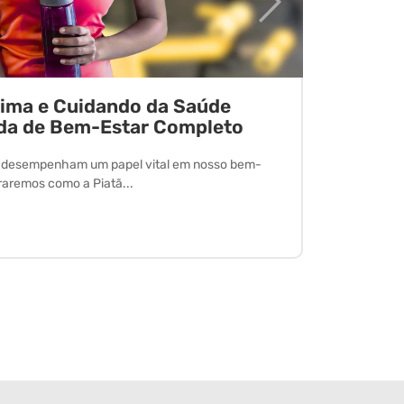
tima e Cuidando da Saúde
Desvend
da de Bem-Estar Completo
O exercício 
desfrutar de
l desempenham um papel vital em nosso bem-
oraremos como a Piatã...
Leia Mais