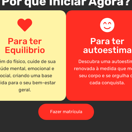
Por que Iniciar Agora?
Para ter
Para ter
Equilibrio
autoestima
ém do físico, cuide de sua
Descubra uma autoesti
úde mental, emocional e
renovada à medida que m
ocial, criando uma base
seu corpo e se orgulha 
lida para o seu bem-estar
cada conquista.
geral.
Fazer matrícula