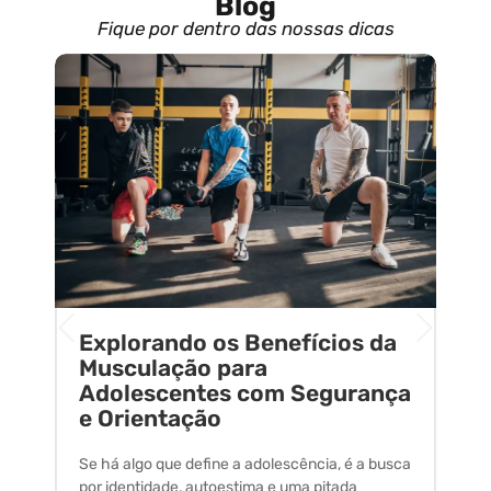
Blog
Fique por dentro das nossas dicas
Explorando os Benefícios da
E
o
Musculação para
C
Adolescentes com Segurança
U
e Orientação
C
Se há algo que define a adolescência, é a busca
A 
por identidade, autoestima e uma pitada
um