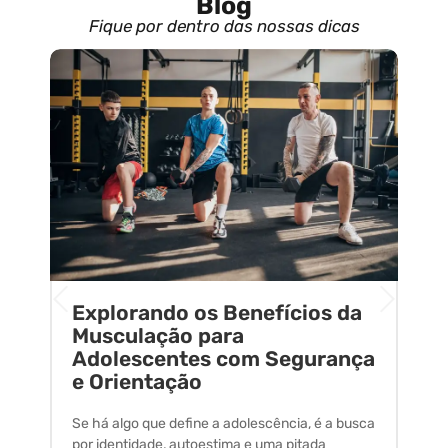
Blog
Fique por dentro das nossas dicas
Explorando os Benefícios da
E
o
Musculação para
C
Adolescentes com Segurança
U
e Orientação
C
Se há algo que define a adolescência, é a busca
A 
por identidade, autoestima e uma pitada
um