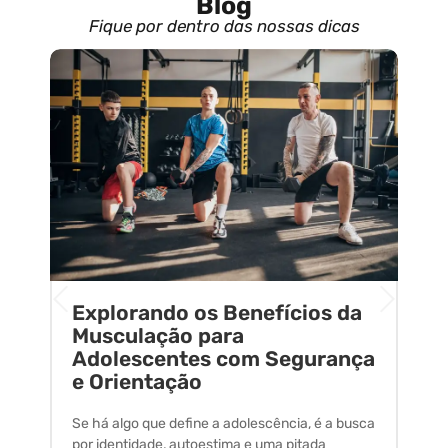
Blog
Fique por dentro das nossas dicas
Explorando os Benefícios da
E
o
Musculação para
C
Adolescentes com Segurança
U
e Orientação
C
Se há algo que define a adolescência, é a busca
A 
por identidade, autoestima e uma pitada
um