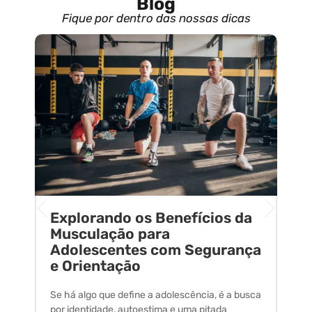
Blog
Fique por dentro das nossas dicas
Explorando os Benefícios da
E
o
Musculação para
C
Adolescentes com Segurança
U
e Orientação
C
Se há algo que define a adolescência, é a busca
A 
por identidade, autoestima e uma pitada
um