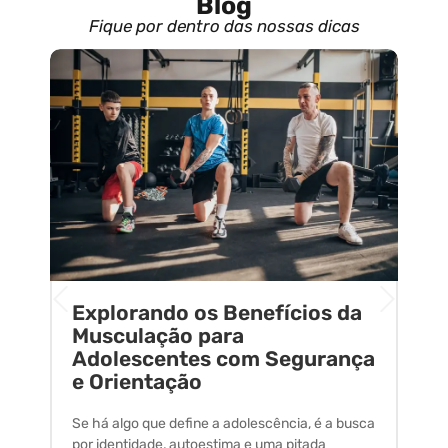
Blog
Fique por dentro das nossas dicas
Explorando os Benefícios da
E
o
Musculação para
C
Adolescentes com Segurança
U
e Orientação
C
Se há algo que define a adolescência, é a busca
A 
por identidade, autoestima e uma pitada
um